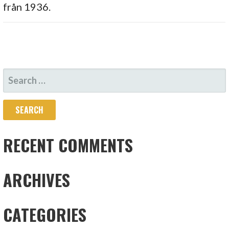
från 1936.
S
E
A
R
C
RECENT COMMENTS
H
F
ARCHIVES
O
R
CATEGORIES
: